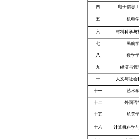
四
电子信息
五
机电
六
材料科学与
七
民航
八
数学
九
经济与管
十
人文与社会
十一
艺术
十二
外国语
十五
航天
十六
计算机科学