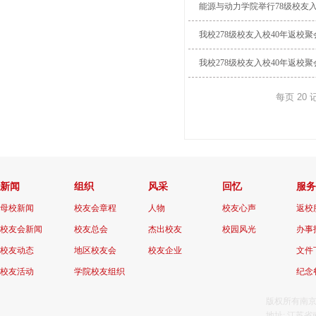
能源与动力学院举行78级校友入
我校278级校友入校40年返校
我校278级校友入校40年返校
每页
20
新闻
组织
风采
回忆
服务
母校新闻
校友会章程
人物
校友心声
返校
校友会新闻
校友总会
杰出校友
校园风光
办事
校友动态
地区校友会
校友企业
文件
校友活动
学院校友组织
纪念
版权所有南京航
地址: 江苏省